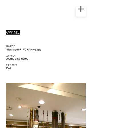
APPAREL
PROJECT
아웃도어 밀레(MILLET) 롯데백화점 본점
LOCATION
SOGONG-DONG,SEOUL
BUILT AREA
75m2