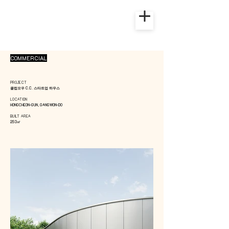
COMMERCIAL
PROJECT
클럽모우 C.C. 스타트업 하우스
LOCATION
HONGCHEON-GUN, GANGWON-DO
BUILT AREA
253㎡